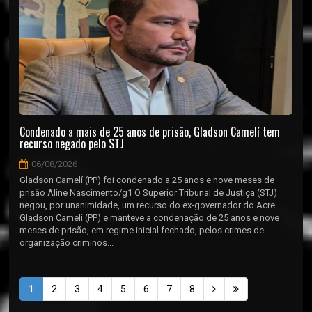
Condenado a mais de 25 anos de prisão, Gladson Camelí tem
recurso negado pelo STJ
06/08/2026
Gladson Camelí (PP) foi condenado a 25 anos e nove meses de
prisão Aline Nascimento/g1 O Superior Tribunal de Justiça (STJ)
negou, por unanimidade, um recurso do ex-governador do Acre
Gladson Camelí (PP) e manteve a condenação de 25 anos e nove
meses de prisão, em regime inicial fechado, pelos crimes de
organização criminos...
1
2
3
4
5
6
7
8