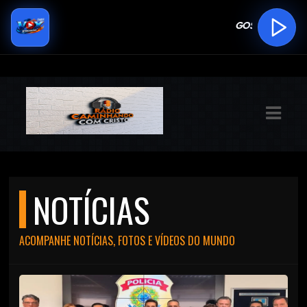
ASTS
IAS
IA
DOS
RAMAÇÃO
NOTÍCIAS
TOS
E
ACOMPANHE NOTÍCIAS, FOTOS E VÍDEOS DO MUNDO
E
ATO