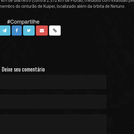
00 km de diâmetro (contra 2.372 km de Plutão, medidos com exatidão pe
embro do cinturão de Kuiper, localizado além da órbita de Netuno.
#Compartilhe
Deixe seu comentário