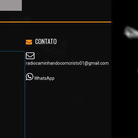
CONTATO
radiocaminhandocomcristo01@gmail.com
WhatsApp