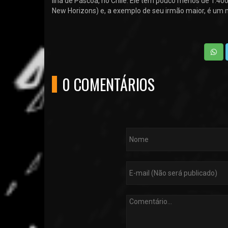
Ilha de Páscoa, no Chile. Ele tem pouco menos de 1.4
New Horizons) e, a exemplo de seu irmão maior, é um m
0 COMENTÁRIOS