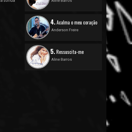
la sonda
Aline Barros
4.
Acalma o meu coração
Anderson Freire
5.
Ressuscita-me
Aline Barros