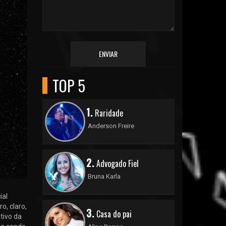
ENVIAR
TOP 5
1.
Raridade
Anderson Freire
2.
Advogado Fiel
Bruna Karla
ial
o, claro,
3.
Casa do pai
tivo da